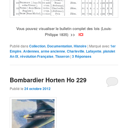
Vous pouvez visualiser le bulletin complet des lois (Louis-
Philippe 1835)
>>
ICI
Publié dans
Collection
,
Documentation
,
Histoire
|
Marqué avec
1er
Empire
,
Ardennes
,
arme ancienne
,
Charleville
,
Lafayette
,
pistolet
An IX
,
révolution Française
,
Tisseron
|
3
Réponses
Bombardier Horten Ho 229
Publié le
24 octobre 2012