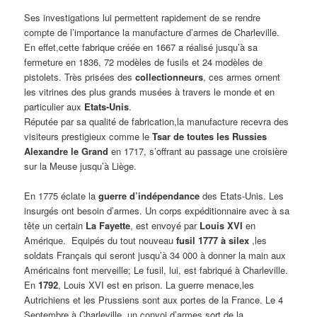
Ses investigations lui permettent rapidement de se rendre
compte de l’importance la manufacture d’armes de Charleville.
En effet,cette fabrique créée en 1667 a réalisé jusqu’à sa
fermeture en 1836, 72 modèles de fusils et 24 modèles de
pistolets. Très prisées des
collectionneurs
, ces armes ornent
les vitrines des plus grands musées à travers le monde et en
particulier aux
Etats-Unis
.
Réputée par sa qualité de fabrication,la manufacture recevra des
visiteurs prestigieux comme le
Tsar de toutes les Russies
Alexandre le Grand
en 1717, s’offrant au passage une croisière
sur la Meuse jusqu’à Liège.
En 1775 éclate la
guerre d’indépendance
des Etats-Unis. Les
insurgés ont besoin d’armes. Un corps expéditionnaire avec à sa
tête un certain
La Fayette
, est envoyé par
Louis XVI
en
Amérique. Equipés du tout nouveau
fusil 1777 à silex
,les
soldats Français qui seront jusqu’à 34 000 à donner la main aux
Américains font merveille; Le fusil, lui, est fabriqué à Charleville.
En
1792
, Louis XVI est en prison. La guerre menace,les
Autrichiens et les Prussiens sont aux portes de la France. Le 4
Septembre à Charleville, un convoi d’armes sort de la