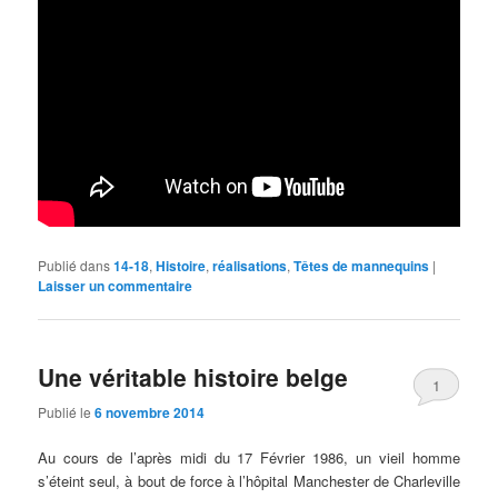
Publié dans
14-18
,
Histoire
,
réalisations
,
Têtes de mannequins
|
Laisser un commentaire
Une véritable histoire belge
1
Publié le
6 novembre 2014
Au cours de l’après midi du 17 Février 1986, un vieil homme
s’éteint seul, à bout de force à l’hôpital Manchester de Charleville