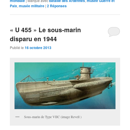
mondiale
|
Marqué avec
bataille des Ardennes
,
musée Guerre et
Paix
,
musée militaire
|
2
Réponses
« U 455 » Le sous-marin
disparu en 1944
Publié le
16 octobre 2013
Sous-marin de Type VIIC (image Revell )