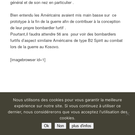
général et de son nez en particulier .
Bien entendu les Américains avaient mis main basse sur ce
prototype à la fin de la guerre afin de contribuer à la conception
de leur propre bombardier furtif .
Pourtant,il faudra attendre 56 ans pour voir des bombardiers
furtifs d’aspect similaire Américains de type B2 Spirit au combat
lors de la guerre au Kosovo.
[imagebrowser id=1]
Nous utilisons des cookies pour vous garantir la meilleure
expérience sur notre site. Si vous continuez à utiliser ce
dernier, nous considérerons que vous acceptez l'utilisation des
cookies.
Ok
Non
plus d'infos