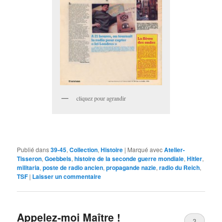
cliquez pour agrandir
Publié dans
39-45
,
Collection
,
Histoire
|
Marqué avec
Atelier-
Tisseron
,
Goebbels
,
histoire de la seconde guerre mondiale
,
Hitler
,
militaria
,
poste de radio ancien
,
propagande nazie
,
radio du Reich
,
TSF
|
Laisser un commentaire
Appelez-moi Maître !
3