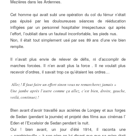
Mezières dans les Ardennes.
Cet homme qui avait subi une opération du col du fémur n’était
pas épuisé par les douloureuses séances de rééducation
infligées par un personnel hospitalier irrespectueux qui après
l’effort, l’oubliait dans un fauteuil inconfortable, les pieds nus.
Non, il était tout simplement usé par ses 89 ans d’une vie bien
remplie.
Il n’avait plus envie de relever de défis, ni d’accomplir de
marches forcées. Il n’en avait plus la force . Il ne voulait plus
recevoir d’ordres, il savait trop ce qu’étaient les ordres…
Allez ! Il faut faire un effort sinon vous ne remarcherez jamais »
Une jambe après l’autre comme ça allez, c’est bien, droite, gauche,
voilà, continuez !
Bien avant d’avoir travaillé aux aciéries de Longwy et aux forges
de Sedan (pendant la journée) et projeté des films aux cinémas l’
Eden et l’Excelsior de Sedan pendant la nuit.
Oui ! bien avant, un jour d’été 1914, il raconta une
« carabistouille » à son père en lui disant que que sa mère était