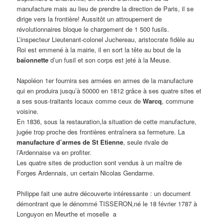
manufacture mais au lieu de prendre la direction de Paris, il se
dirige vers la frontière! Aussitôt un attroupement de
révolutionnaires bloque le chargement de 1 500 fusils.
L’inspecteur Lieutenant-colonel Juchereau, aristocrate fidèle au
Roi est emmené à la mairie, il en sort la tête au bout de la
baïonnette
d’un fusil et son corps est jeté à la Meuse.
Napoléon 1er fournira ses armées en armes de la manufacture
qui en produira jusqu’à 50000 en 1812 grâce à ses quatre sites et
a ses sous-traitants locaux comme ceux de
Warcq
, commune
voisine.
En 1836, sous la restauration,la situation de cette manufacture,
jugée trop proche des frontières entraînera sa fermeture. La
manufacture d’armes de St Etienne
, seule rivale de
l’Ardennaise va en profiter.
Les quatre sites de production sont vendus à un maître de
Forges Ardennais, un certain Nicolas Gendarme.
Philippe fait une autre découverte intéressante : un document
démontrant que le dénommé TISSERON,né le 18 février 1787 à
Longuyon en Meurthe et moselle a