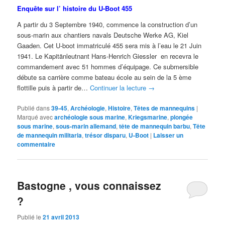
Enquête sur l’ histoire du U-Boot 455
A partir du 3 Septembre 1940, commence la construction d’un
sous-marin aux chantiers navals Deutsche Werke AG, Kiel
Gaaden. Cet U-boot immatriculé 455 sera mis à l’eau le 21 Juin
1941. Le Kapitänleutnant Hans-Henrich Giessler en recevra le
commandement avec 51 hommes d’équipage. Ce submersible
débute sa carrière comme bateau école au sein de la 5 ème
flottille puis à partir de…
Continuer la lecture
→
Publié dans
39-45
,
Archéologie
,
Histoire
,
Têtes de mannequins
|
Marqué avec
archéologie sous marine
,
Kriegsmarine
,
plongée
sous marine
,
sous-marin allemand
,
tête de mannequin barbu
,
Tête
de mannequin militaria
,
trésor disparu
,
U-Boot
|
Laisser un
commentaire
Bastogne , vous connaissez
?
Publié le
21 avril 2013