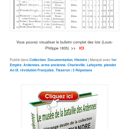
Vous pouvez visualiser le bulletin complet des lois (Louis-
Philippe 1835)
>>
ICI
Publié dans
Collection
,
Documentation
,
Histoire
|
Marqué avec
1er
Empire
,
Ardennes
,
arme ancienne
,
Charleville
,
Lafayette
,
pistolet
An IX
,
révolution Française
,
Tisseron
|
3
Réponses