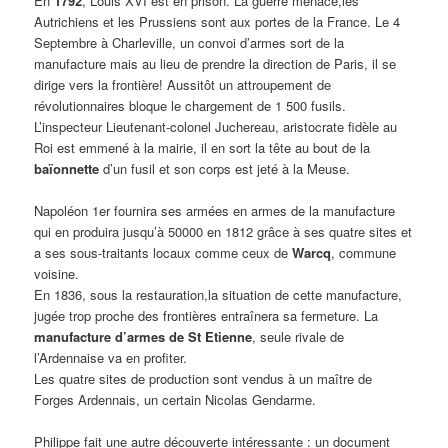
En
1792
, Louis XVI est en prison. La guerre menace,les
Autrichiens et les Prussiens sont aux portes de la France. Le 4
Septembre à Charleville, un convoi d’armes sort de la
manufacture mais au lieu de prendre la direction de Paris, il se
dirige vers la frontière! Aussitôt un attroupement de
révolutionnaires bloque le chargement de 1 500 fusils.
L’inspecteur Lieutenant-colonel Juchereau, aristocrate fidèle au
Roi est emmené à la mairie, il en sort la tête au bout de la
baïonnette
d’un fusil et son corps est jeté à la Meuse.
Napoléon 1er fournira ses armées en armes de la manufacture
qui en produira jusqu’à 50000 en 1812 grâce à ses quatre sites et
a ses sous-traitants locaux comme ceux de
Warcq
, commune
voisine.
En 1836, sous la restauration,la situation de cette manufacture,
jugée trop proche des frontières entraînera sa fermeture. La
manufacture d’armes de St Etienne
, seule rivale de
l’Ardennaise va en profiter.
Les quatre sites de production sont vendus à un maître de
Forges Ardennais, un certain Nicolas Gendarme.
Philippe fait une autre découverte intéressante : un document