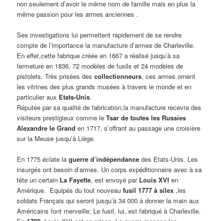
non seulement d’avoir le même nom de famille mais en plus la
même passion pour les armes anciennes .
Ses investigations lui permettent rapidement de se rendre
compte de l’importance la manufacture d’armes de Charleville.
En effet,cette fabrique créée en 1667 a réalisé jusqu’à sa
fermeture en 1836, 72 modèles de fusils et 24 modèles de
pistolets. Très prisées des
collectionneurs
, ces armes ornent
les vitrines des plus grands musées à travers le monde et en
particulier aux
Etats-Unis
.
Réputée par sa qualité de fabrication,la manufacture recevra des
visiteurs prestigieux comme le
Tsar de toutes les Russies
Alexandre le Grand
en 1717, s’offrant au passage une croisière
sur la Meuse jusqu’à Liège.
En 1775 éclate la
guerre d’indépendance
des Etats-Unis. Les
insurgés ont besoin d’armes. Un corps expéditionnaire avec à sa
tête un certain
La Fayette
, est envoyé par
Louis XVI
en
Amérique. Equipés du tout nouveau
fusil 1777 à silex
,les
soldats Français qui seront jusqu’à 34 000 à donner la main aux
Américains font merveille; Le fusil, lui, est fabriqué à Charleville.