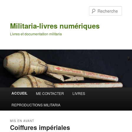
Aller
Aller
au
au
Rech
contenu
contenu
principal
secondaire
Militaria-livres numériques
Livres et documentation militaria
Menu
ACCUEIL
ME CONTACTER
LIVRES
principal
REPRODUCTIONS MILITARIA
MIS EN AVANT
Coiffures impériales