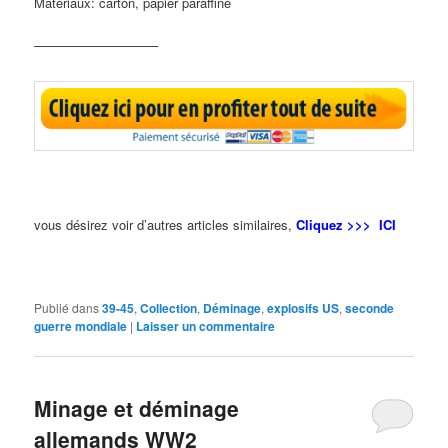
Matériaux: carton, papier paraffiné
—————————–
vous désirez voir d’autres articles similaires,
Cliquez >>> ICI
Publié dans
39-45
,
Collection
,
Déminage
,
explosifs US
,
seconde
guerre mondiale
|
Laisser un commentaire
Minage et déminage
allemands WW2