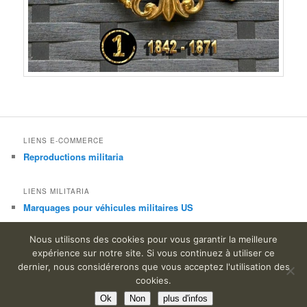
LIENS E-COMMERCE
Reproductions militaria
LIENS MILITARIA
Marquages pour véhicules militaires US
Nous utilisons des cookies pour vous garantir la meilleure
expérience sur notre site. Si vous continuez à utiliser ce
dernier, nous considérerons que vous acceptez l'utilisation des
Fièrement propulsé par WordPress
cookies.
Ok
Non
plus d'infos