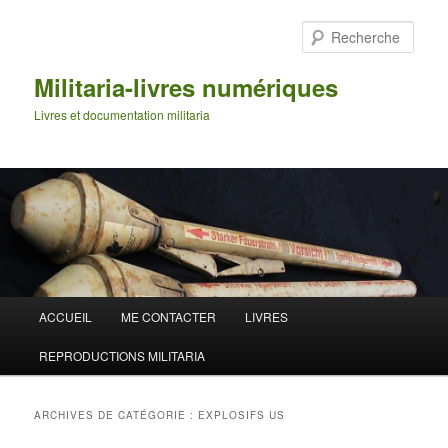
Aller
Aller
au
au
Rech
contenu
contenu
principal
secondaire
Militaria-livres numériques
Livres et documentation militaria
Menu
ACCUEIL
ME CONTACTER
LIVRES
principal
REPRODUCTIONS MILITARIA
ARCHIVES DE CATÉGORIE :
EXPLOSIFS US