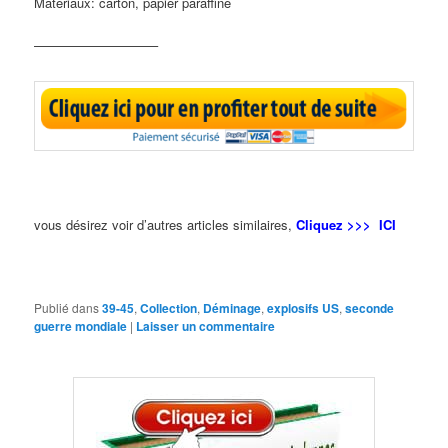
Matériaux: carton, papier paraffiné
—————————–
vous désirez voir d’autres articles similaires,
Cliquez >>> ICI
Publié dans
39-45
,
Collection
,
Déminage
,
explosifs US
,
seconde
guerre mondiale
|
Laisser un commentaire