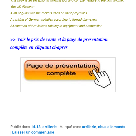
This book is an exceptional working tool and complementary to the first volume.
You will discover:
A list of guns with the rockets used on their projectiles
A ranking of German spindles according to thread diameters
All common abbreviations relating to equipment and ammunition
>> Voir le prix de vente et la page de présentation
complète en cliquant ci-après
Publié dans
14-18
,
artillerie
|
Marqué avec
artillerie
,
obus allemands
|
Laisser un commentaire