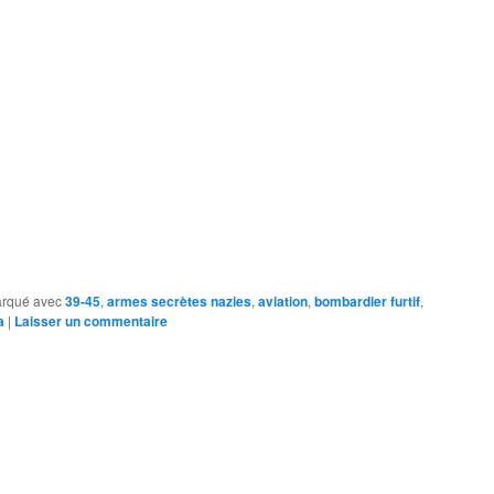
rqué avec
39-45
,
armes secrètes nazies
,
aviation
,
bombardier furtif
,
a
|
Laisser un commentaire