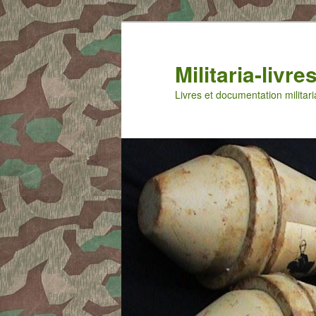
Aller
Aller
au
au
contenu
contenu
Militaria-livr
principal
secondaire
Livres et documentation militari