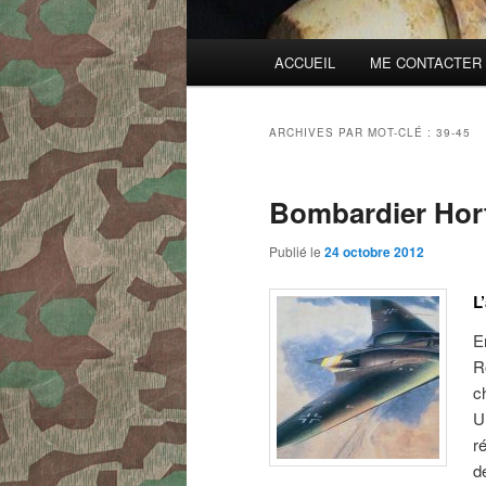
Menu
ACCUEIL
ME CONTACTER
principal
ARCHIVES PAR MOT-CLÉ :
39-45
Bombardier Hor
Publié le
24 octobre 2012
L
E
R
c
U
r
d