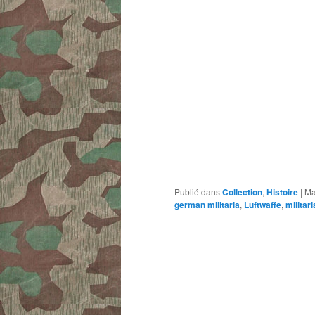
Publié dans
Collection
,
Histoire
|
Ma
german militaria
,
Luftwaffe
,
militari