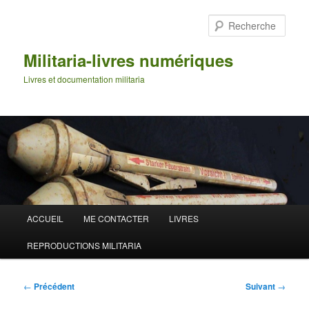
Aller
au
Rech
contenu
principal
Militaria-livres numériques
Livres et documentation militaria
Menu
ACCUEIL
ME CONTACTER
LIVRES
principal
REPRODUCTIONS MILITARIA
Navigation
←
Précédent
Suivant
→
des