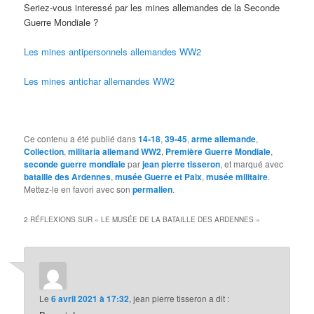
Seriez-vous interessé par les mines allemandes de la Seconde
Guerre Mondiale ?
Les mines antipersonnels allemandes WW2
Les mines antichar allemandes WW2
Ce contenu a été publié dans
14-18
,
39-45
,
arme allemande
,
Collection
,
militaria allemand WW2
,
Première Guerre Mondiale
,
seconde guerre mondiale
par
jean pierre tisseron
, et marqué avec
bataille des Ardennes
,
musée Guerre et Paix
,
musée militaire
.
Mettez-le en favori avec son
permalien
.
2 RÉFLEXIONS SUR «
LE MUSÉE DE LA BATAILLE DES ARDENNES
»
Le
6 avril 2021 à 17:32
,
jean pierre tisseron
a dit :