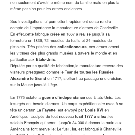
non seulement d’avoir le même nom de famille mais en plus la
même passion pour les armes anciennes .
Ses investigations lui permettent rapidement de se rendre
compte de l’importance la manufacture d’armes de Charleville.
En effet,cette fabrique créée en 1667 a réalisé jusqu’à sa
fermeture en 1836, 72 modèles de fusils et 24 modèles de
pistolets. Très prisées des
collectionneurs
, ces armes ornent
les vitrines des plus grands musées à travers le monde et en
particulier aux
Etats-Unis
.
Réputée par sa qualité de fabrication,la manufacture recevra des
visiteurs prestigieux comme le
Tsar de toutes les Russies
Alexandre le Grand
en 1717, s’offrant au passage une croisière
sur la Meuse jusqu’à Liège.
En 1775 éclate la
guerre d’indépendance
des Etats-Unis. Les
insurgés ont besoin d’armes. Un corps expéditionnaire avec à sa
tête un certain
La Fayette
, est envoyé par
Louis XVI
en
Amérique. Equipés du tout nouveau
fusil 1777 à silex
,les
soldats Français qui seront jusqu’à 34 000 à donner la main aux
Américains font merveille; Le fusil, lui, est fabriqué à Charleville.