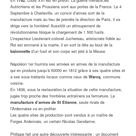
En
1792
, Louis XVI est en prison. La guerre menace,les
Autrichiens et les Prussiens sont aux portes de la France. Le 4
Septembre à Charleville, un convoi d’armes sort de la
manufacture mais au lieu de prendre la direction de Paris, il se
dirige vers la frontière! Aussitôt un attroupement de
révolutionnaires bloque le chargement de 1 500 fusils.
L’inspecteur Lieutenant-colonel Juchereau, aristocrate fidèle au
Roi est emmené à la mairie, il en sort la tête au bout de la
baïonnette
d’un fusil et son corps est jeté à la Meuse.
Napoléon 1er fournira ses armées en armes de la manufacture
qui en produira jusqu’à 50000 en 1812 grâce à ses quatre sites et
a ses sous-traitants locaux comme ceux de
Warcq
, commune
voisine.
En 1836, sous la restauration,la situation de cette manufacture,
jugée trop proche des frontières entraînera sa fermeture. La
manufacture d’armes de St Etienne
, seule rivale de
l’Ardennaise va en profiter.
Les quatre sites de production sont vendus à un maître de
Forges Ardennais, un certain Nicolas Gendarme.
Philippe fait une autre découverte intéressante : un document