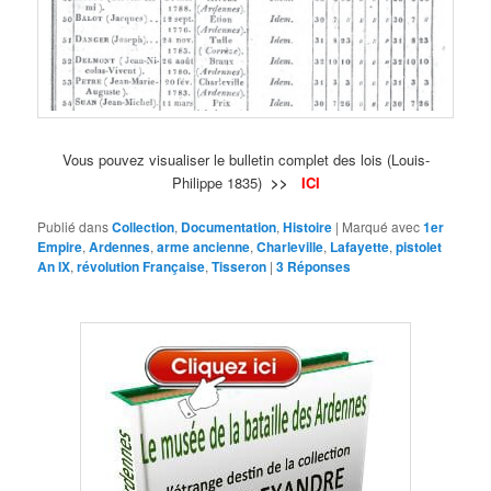
Vous pouvez visualiser le bulletin complet des lois (Louis-
Philippe 1835)
>>
ICI
Publié dans
Collection
,
Documentation
,
Histoire
|
Marqué avec
1er
Empire
,
Ardennes
,
arme ancienne
,
Charleville
,
Lafayette
,
pistolet
An IX
,
révolution Française
,
Tisseron
|
3
Réponses