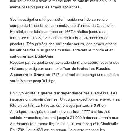
non seulement d’avoir le même nom de famille mais en plus la
même passion pour les armes anciennes .
Ses investigations lui permettent rapidement de se rendre
compte de l’importance la manufacture d’armes de Charleville.
En effet,cette fabrique créée en 1667 a réalisé jusqu’à sa
fermeture en 1836, 72 modèles de fusils et 24 modèles de
pistolets. Très prisées des
collectionneurs
, ces armes ornent
les vitrines des plus grands musées à travers le monde et en
particulier aux
Etats-Unis
.
Réputée par sa qualité de fabrication,la manufacture recevra des
visiteurs prestigieux comme le
Tsar de toutes les Russies
Alexandre le Grand
en 1717, s’offrant au passage une croisière
sur la Meuse jusqu’à Liège.
En 1775 éclate la
guerre d’indépendance
des Etats-Unis. Les
insurgés ont besoin d’armes. Un corps expéditionnaire avec à sa
tête un certain
La Fayette
, est envoyé par
Louis XVI
en
Amérique. Equipés du tout nouveau
fusil 1777 à silex
,les
soldats Français qui seront jusqu’à 34 000 à donner la main aux
Américains font merveille; Le fusil, lui, est fabriqué à Charleville.
En
1792
, Louis XVI est en prison. La guerre menace,les