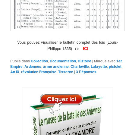
Vous pouvez visualiser le bulletin complet des lois (Louis-
Philippe 1835)
>>
ICI
Publié dans
Collection
,
Documentation
,
Histoire
|
Marqué avec
1er
Empire
,
Ardennes
,
arme ancienne
,
Charleville
,
Lafayette
,
pistolet
An IX
,
révolution Française
,
Tisseron
|
3
Réponses