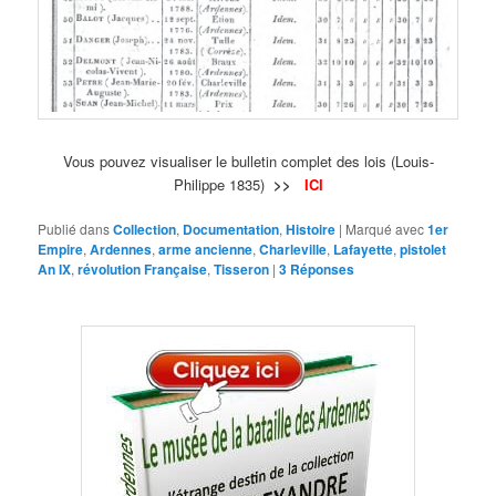
Vous pouvez visualiser le bulletin complet des lois (Louis-
Philippe 1835)
>>
ICI
Publié dans
Collection
,
Documentation
,
Histoire
|
Marqué avec
1er
Empire
,
Ardennes
,
arme ancienne
,
Charleville
,
Lafayette
,
pistolet
An IX
,
révolution Française
,
Tisseron
|
3
Réponses