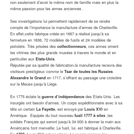
non seulement d’avoir le même nom de famille mais en plus la
même passion pour les armes anciennes .
Ses investigations lui permettent rapidement de se rendre
compte de l’importance la manufacture d’armes de Charleville.
En effet,cette fabrique créée en 1667 a réalisé jusqu’à sa
fermeture en 1836, 72 modèles de fusils et 24 modèles de
pistolets. Très prisées des
collectionneurs
, ces armes ornent
les vitrines des plus grands musées à travers le monde et en
particulier aux
Etats-Unis
.
Réputée par sa qualité de fabrication,la manufacture recevra des
visiteurs prestigieux comme le
Tsar de toutes les Russies
Alexandre le Grand
en 1717, s’offrant au passage une croisière
sur la Meuse jusqu’à Liège.
En 1775 éclate la
guerre d’indépendance
des Etats-Unis. Les
insurgés ont besoin d’armes. Un corps expéditionnaire avec à sa
tête un certain
La Fayette
, est envoyé par
Louis XVI
en
Amérique. Equipés du tout nouveau
fusil 1777 à silex
,les
soldats Français qui seront jusqu’à 34 000 à donner la main aux
Américains font merveille; Le fusil, lui, est fabriqué à Charleville.