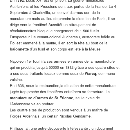
En
1792
, Louis XVI est en prison. La guerre menace,les
Autrichiens et les Prussiens sont aux portes de la France. Le 4
Septembre à Charleville, un convoi d’armes sort de la
manufacture mais au lieu de prendre la direction de Paris, il se
dirige vers la frontière! Aussitôt un attroupement de
révolutionnaires bloque le chargement de 1 500 fusils.
L’inspecteur Lieutenant-colonel Juchereau, aristocrate fidèle au
Roi est emmené à la mairie, il en sort la tête au bout de la
baïonnette
d’un fusil et son corps est jeté à la Meuse.
Napoléon 1er fournira ses armées en armes de la manufacture
qui en produira jusqu’à 50000 en 1812 grâce à ses quatre sites et
a ses sous-traitants locaux comme ceux de
Warcq
, commune
voisine.
En 1836, sous la restauration,la situation de cette manufacture,
jugée trop proche des frontières entraînera sa fermeture. La
manufacture d’armes de St Etienne
, seule rivale de
l’Ardennaise va en profiter.
Les quatre sites de production sont vendus à un maître de
Forges Ardennais, un certain Nicolas Gendarme.
Philippe fait une autre découverte intéressante : un document