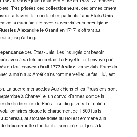
en 1667 a réalisé jusqu’à sa fermeture en 1836, 72 modèles
tolets. Très prisées des
collectionneurs
, ces armes ornent
usées à travers le monde et en particulier aux
Etats-Unis
.
cation,la manufacture recevra des visiteurs prestigieux
 Russies Alexandre le Grand
en 1717, s’offrant au
euse jusqu’à Liège.
ndépendance
des Etats-Unis. Les insurgés ont besoin
ire avec à sa tête un certain
La Fayette
, est envoyé par
és du tout nouveau
fusil 1777 à silex
,les soldats Français
er la main aux Américains font merveille; Le fusil, lui, est
son. La guerre menace,les Autrichiens et les Prussiens sont
Septembre à Charleville, un convoi d’armes sort de la
dre la direction de Paris, il se dirige vers la frontière!
volutionnaires bloque le chargement de 1 500 fusils.
l Juchereau, aristocrate fidèle au Roi est emmené à la
t de la
baïonnette
d’un fusil et son corps est jeté à la