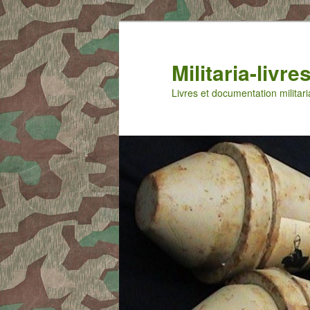
Aller
Aller
au
au
contenu
contenu
Militaria-livr
principal
secondaire
Livres et documentation militari