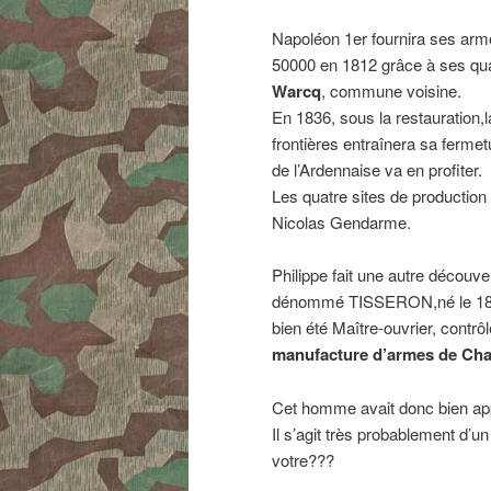
Napoléon 1er fournira ses arm
50000 en 1812 grâce à ses qua
Warcq
, commune voisine.
En 1836, sous la restauration,l
frontières entraînera sa ferme
de l’Ardennaise va en profiter.
Les quatre sites de production
Nicolas Gendarme.
Philippe fait une autre découv
dénommé TISSERON,né le 18 f
bien été Maître-ouvrier, contrô
manufacture d’armes de Char
Cet homme avait donc bien ap
Il s’agit très probablement d’u
votre???