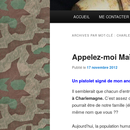
Menu
ACCUEIL
ME CONTACTER
principal
ARCHIVES PAR MOT-CLÉ :
CHARLE
Appelez-moi Maî
Publié le
17 novembre 2012
Un pistolet signé de mon an
Il semblerait que chacun d’ent
à Charlemagne.
C’est assez 
pourrait être de notre famille (
même nom que vous ??
Aujourd’hui, la population humai