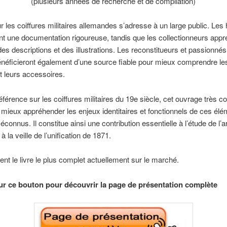
(plusieurs années de recherche et de compilation)
ur les coiffures militaires allemandes s’adresse à un large public. Les 
nt une documentation rigoureuse, tandis que les collectionneurs appré
des descriptions et des illustrations. Les reconstitueurs et passionnés 
bénéficieront également d’une source fiable pour mieux comprendre le
et leurs accessoires.
référence sur les coiffures militaires du 19e siècle, cet ouvrage très c
mieux appréhender les enjeux identitaires et fonctionnels de ces él
connus. Il constitue ainsi une contribution essentielle à l’étude de l’
 la veille de l’unification de 1871.
nt le livre le plus complet actuellement sur le marché.
ur ce bouton pour découvrir la page de présentation complète