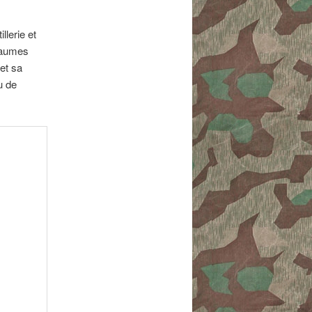
llerie et
oyaumes
et sa
u de