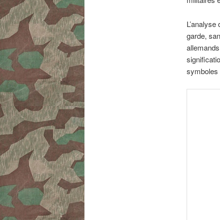
L’analyse d
garde, san
allemands.
significati
symboles 