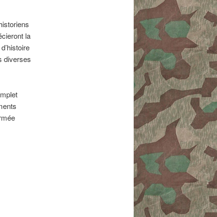
historiens
cieront la
d’histoire
s diverses
omplet
éments
armée