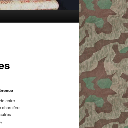
es
férence
de entre
e charnière
 autres
s,