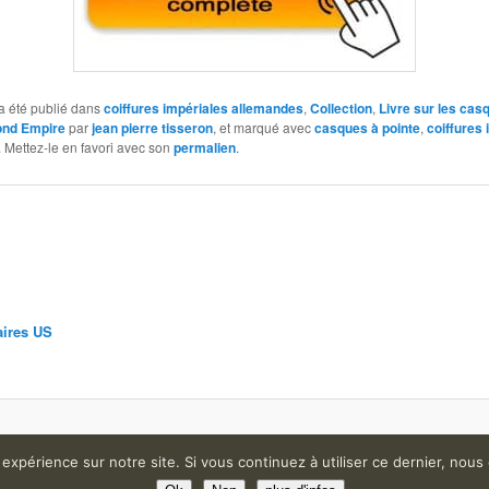
a été publié dans
coiffures impériales allemandes
,
Collection
,
Livre sur les cas
nd Empire
par
jean pierre tisseron
, et marqué avec
casques à pointe
,
coiffures 
. Mettez-le en favori avec son
permalien
.
aires US
Fièrement propulsé par WordPress
 expérience sur notre site. Si vous continuez à utiliser ce dernier, nous