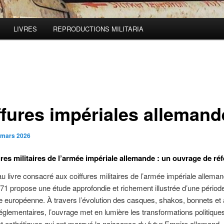
LIVRES
REPRODUCTIONS MILITARIA
ffures impériales allemand
 mars 2026
ures militaires de l’armée impériale allemande :
un ouvrage de ré
 livre consacré aux coiffures militaires de l’armée impériale alleman
71 propose une étude approfondie et richement illustrée d’une périod
ire européenne. À travers l’évolution des casques, shakos, bonnets et
réglementaires, l’ouvrage met en lumière les transformations politique
 et esthétiques qui ont marqué la naissance du futur Empire allemand.