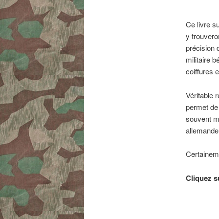
Ce livre s
y trouvero
précision 
militaire 
coiffures 
Véritable 
permet de 
souvent mé
allemande à
Certaineme
Cliquez s