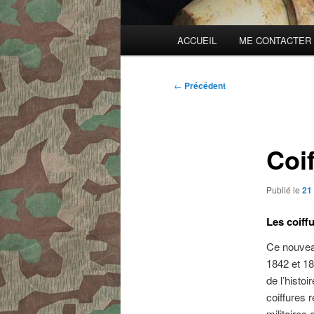
Menu
ACCUEIL
ME CONTACTER
principal
Navigation
←
Précédent
des
articles
Coi
Publié le
21
Les coiff
Ce nouveau
1842 et 18
de l’histo
coiffures 
militaires