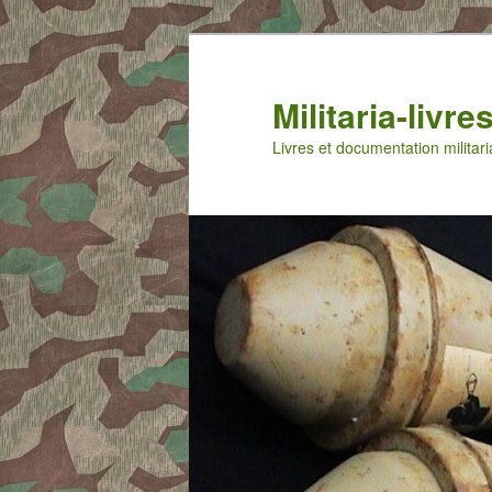
Aller
au
contenu
Militaria-livr
principal
Livres et documentation militari