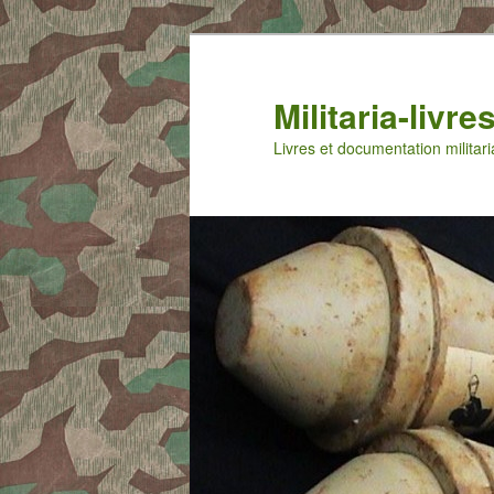
Aller
Aller
au
au
contenu
contenu
Militaria-livr
principal
secondaire
Livres et documentation militari