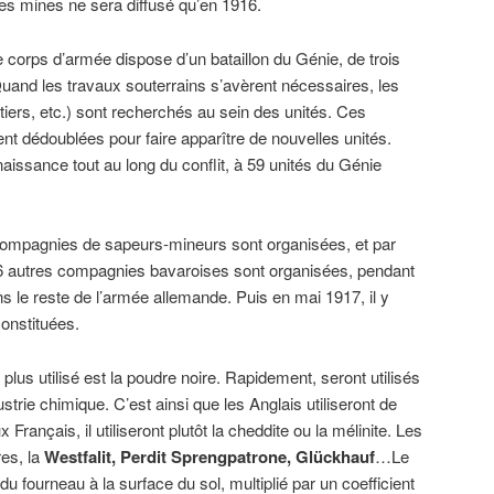
es mines ne sera diffusé qu’en 1916
.
e corps d’armée dispose d’un bataillon du Génie, de trois
Quand les travaux souterrains s’avèrent nécessaires, les
tiers, etc.) sont recherchés au sein des unités
. Ces
 dédoublées pour faire apparître de nouvelles unités.
aissance tout au long du conflit, à 59 unités du Génie
compagnies de sapeurs-mineurs sont organisées
, et par
6 autres compagnies bavaroises sont organisées
, pendant
ns le reste de l’armée allemande
. Puis en
mai 1917
, il y
onstituées
.
e plus utilisé est la poudre noire. Rapidement, seront utilisés
ustrie chimique. C’est ainsi que les Anglais utiliseront de
rançais, il utiliseront plutôt la cheddite ou la mélinite. Les
res, la
Westfalit, Perdit Sprengpatrone, Glückhauf
…Le
u fourneau à la surface du sol, multiplié par un coefficient