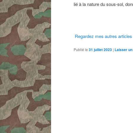
lié à la nature du sous-sol
, don
Regardez mes autres articles
Publié le
31 juillet 2023
|
Laisser u