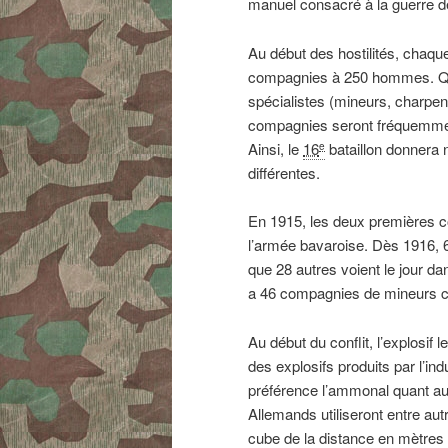
manuel consacré à la guerre d
Au début des hostilités, chaqu
compagnies à 250 hommes
. 
spécialistes (mineurs, charpen
compagnies seront fréquemment
Ainsi, le
16
bataillon donnera n
e
différentes
.
En 1915, les deux premières 
l’armée bavaroise
. Dès 1916, 
que
28 autres
voient le jour da
a
46 compagnies
de mineurs c
Au début du conflit, l’explosif l
des explosifs produits par l’ind
préférence l’ammonal quant aux F
Allemands utiliseront entre aut
cube de la distance en mètres d