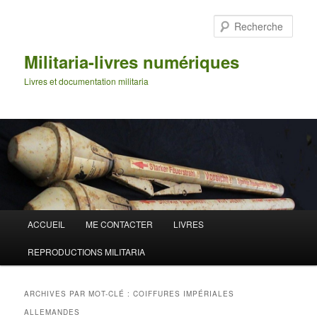
Aller
Aller
au
au
Rech
contenu
contenu
principal
secondaire
Militaria-livres numériques
Livres et documentation militaria
Menu
ACCUEIL
ME CONTACTER
LIVRES
principal
REPRODUCTIONS MILITARIA
ARCHIVES PAR MOT-CLÉ :
COIFFURES IMPÉRIALES
ALLEMANDES