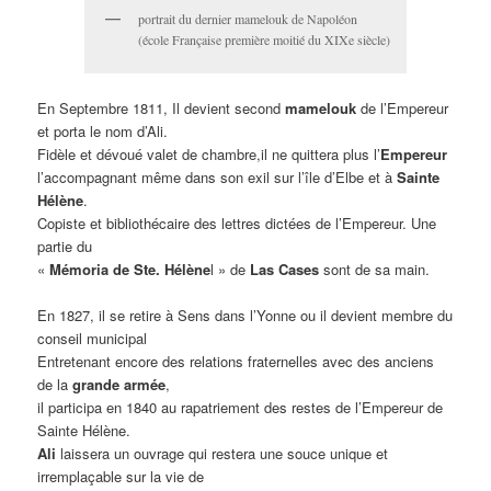
portrait du dernier mamelouk de Napoléon
(école Française première moitié du XIXe siècle)
En Septembre 1811, Il devient second
mamelouk
de l’Empereur
et porta le nom d’Ali.
Fidèle et dévoué valet de chambre,il ne quittera plus l’
Empereur
l’accompagnant même dans son exil sur l’île d’Elbe et à
Sainte
Hélène
.
Copiste et bibliothécaire des lettres dictées de l’Empereur. Une
partie du
«
Mémoria de Ste. Hélène
l » de
Las Cases
sont de sa main.
En 1827, il se retire à Sens dans l’Yonne ou il devient membre du
conseil municipal
Entretenant encore des relations fraternelles avec des anciens
de la
grande armée
,
il participa en 1840 au rapatriement des restes de l’Empereur de
Sainte Hélène.
Ali
laissera un ouvrage qui restera une souce unique et
irremplaçable sur la vie de