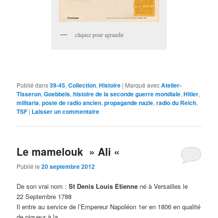
cliquez pour agrandir
Publié dans
39-45
,
Collection
,
Histoire
|
Marqué avec
Atelier-
Tisseron
,
Goebbels
,
histoire de la seconde guerre mondiale
,
Hitler
,
militaria
,
poste de radio ancien
,
propagande nazie
,
radio du Reich
,
TSF
|
Laisser un commentaire
Le mamelouk » Ali «
Publié le
20 septembre 2012
De son vrai nom :
St Denis Louis Etienne
né à Versailles le
22 Septembre 1788
Il entre au service de l’Empereur Napoléon 1er en 1806 en qualité
de piqueur à la