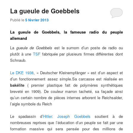
La gueule de Goebbels
Publié le
5 février 2013
La gueule de Goebbels, la fameuse radio du peuple
allemand
La
gueule de Goebbels
est le surnom d’un poste de radio ou
plutôt à une
TSF
fabriquée par plusieurs firmes différentes dont
Schnaub.
Le DKE 1938
, « Deutscher Kleinempfänger » est d’un aspect et
d’un fonctionnement assez simple.Sa carcasse est réalisée en
bakélite
( premier plastique fait de polymères synthétiques
breveté en 1909). De couleur marron tacheté, sa façade ainsi
qu’un certain nombre de pièces internes arborent le Reichsalder,
l’aigle symbole du Reich
Le spadassin d’
Hitler
:
Joseph Goebbels
soutient à de
nombreuses reprises que l’éducation d’un peuple se fait par une
formation massive qui sera pensée pour des millions de