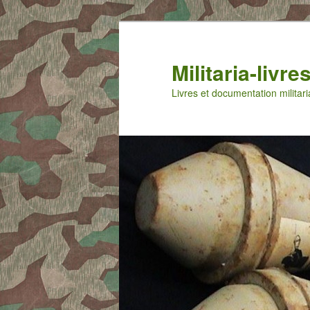
Aller
Aller
au
au
contenu
contenu
Militaria-livr
principal
secondaire
Livres et documentation militari