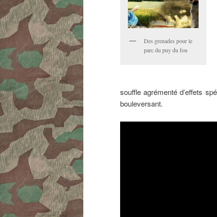
Des grenades pour le
parc du puy du fou
souffle agrémenté d’effets sp
bouleversant.