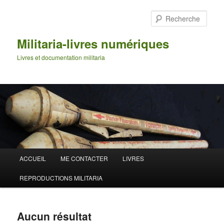
Aller
Aller
au
au
Rech
contenu
contenu
principal
secondaire
Militaria-livres numériques
Livres et documentation militaria
Menu
ACCUEIL
ME CONTACTER
LIVRES
principal
REPRODUCTIONS MILITARIA
Aucun résultat