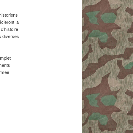
historiens
cieront la
d’histoire
s diverses
omplet
éments
armée