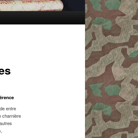
es
férence
de entre
e charnière
 autres
s,