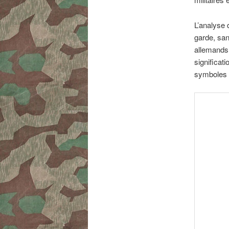
L’analyse d
garde, san
allemands.
significati
symboles 