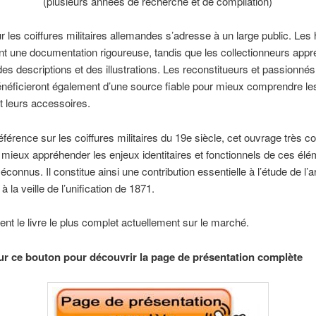
(plusieurs années de recherche et de compilation)
ur les coiffures militaires allemandes s’adresse à un large public. Les 
nt une documentation rigoureuse, tandis que les collectionneurs appré
des descriptions et des illustrations. Les reconstitueurs et passionnés 
bénéficieront également d’une source fiable pour mieux comprendre le
et leurs accessoires.
référence sur les coiffures militaires du 19e siècle, cet ouvrage très c
mieux appréhender les enjeux identitaires et fonctionnels de ces él
connus. Il constitue ainsi une contribution essentielle à l’étude de l’
 la veille de l’unification de 1871.
nt le livre le plus complet actuellement sur le marché.
ur ce bouton pour découvrir la page de présentation complète