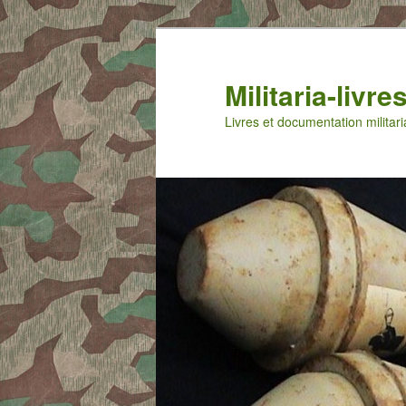
Aller
au
contenu
Militaria-livr
principal
Livres et documentation militari