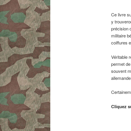
Ce livre s
y trouvero
précision 
militaire 
coiffures 
Véritable 
permet de 
souvent mé
allemande à
Certaineme
Cliquez s