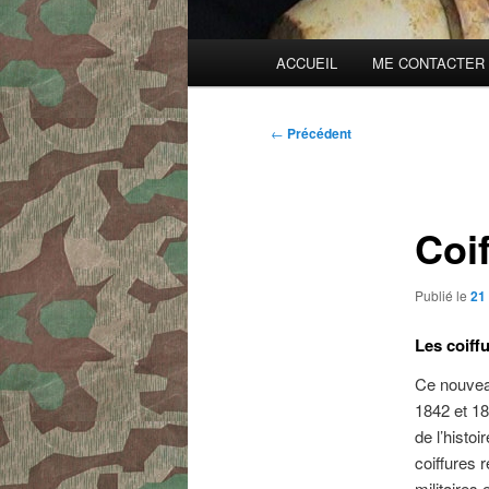
Menu
ACCUEIL
ME CONTACTER
principal
Navigation
←
Précédent
des
articles
Coi
Publié le
21
Les coiff
Ce nouveau
1842 et 18
de l’histo
coiffures 
militaires