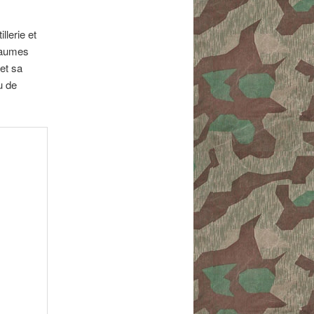
llerie et
oyaumes
et sa
u de