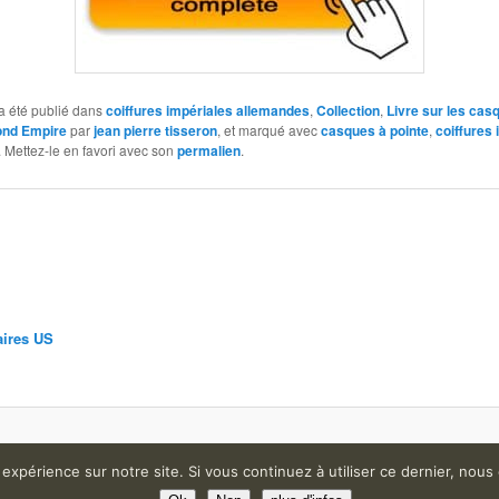
a été publié dans
coiffures impériales allemandes
,
Collection
,
Livre sur les cas
nd Empire
par
jean pierre tisseron
, et marqué avec
casques à pointe
,
coiffures 
. Mettez-le en favori avec son
permalien
.
aires US
Fièrement propulsé par WordPress
 expérience sur notre site. Si vous continuez à utiliser ce dernier, nous