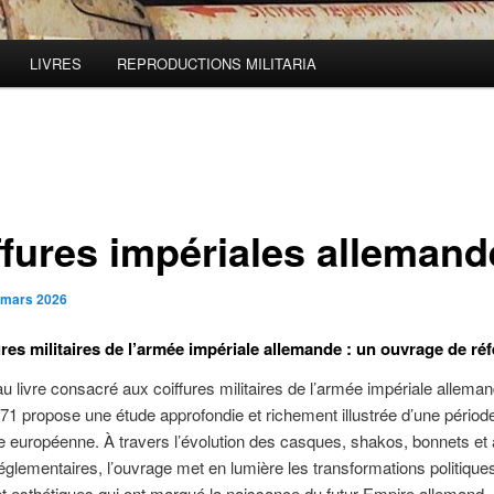
LIVRES
REPRODUCTIONS MILITARIA
ffures impériales allemand
 mars 2026
ures militaires de l’armée impériale allemande :
un ouvrage de ré
 livre consacré aux coiffures militaires de l’armée impériale alleman
71 propose une étude approfondie et richement illustrée d’une périod
ire européenne. À travers l’évolution des casques, shakos, bonnets et
réglementaires, l’ouvrage met en lumière les transformations politique
 et esthétiques qui ont marqué la naissance du futur Empire allemand.